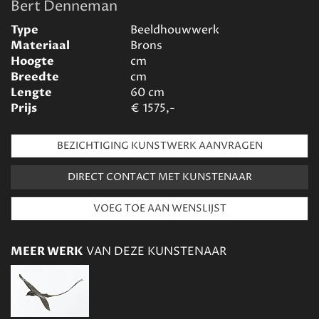
Bert Denneman
Type
Beeldhouwwerk
Materiaal
Brons
Hoogte
cm
Breedte
cm
Lengte
60
cm
Prijs
€
1575,-
BEZICHTIGING KUNSTWERK AANVRAGEN
DIRECT CONTACT MET KUNSTENAAR
MEER WERK
VAN DEZE KUNSTENAAR