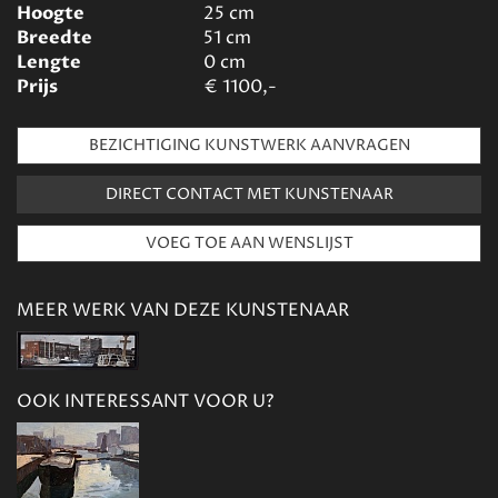
Hoogte
25
cm
Breedte
51
cm
Lengte
0
cm
Prijs
€
1100,-
BEZICHTIGING KUNSTWERK AANVRAGEN
DIRECT CONTACT MET KUNSTENAAR
MEER WERK VAN DEZE KUNSTENAAR
OOK INTERESSANT VOOR U?