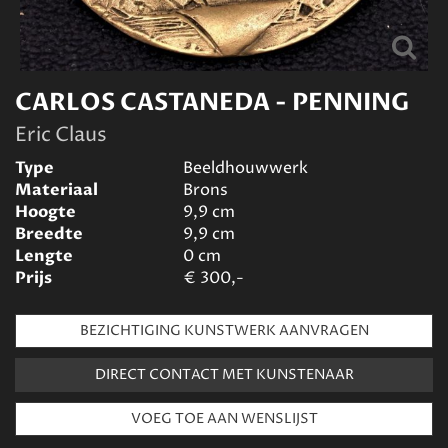
CARLOS CASTANEDA - PENNING
Eric Claus
Type
Beeldhouwwerk
Materiaal
Brons
Hoogte
9,9
cm
Breedte
9,9
cm
Lengte
0
cm
Prijs
€
300,-
BEZICHTIGING KUNSTWERK AANVRAGEN
DIRECT CONTACT MET KUNSTENAAR