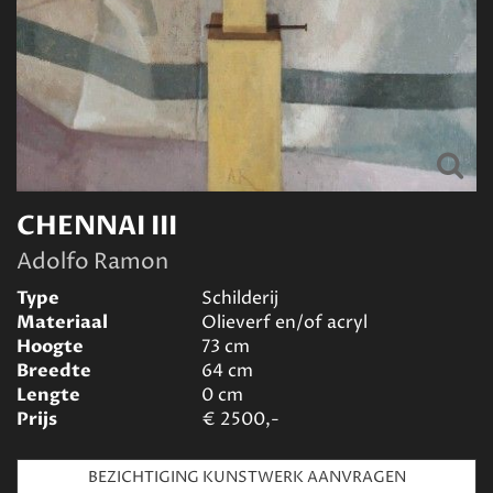
CHENNAI III
Adolfo Ramon
Type
Schilderij
Materiaal
Olieverf en/of acryl
Hoogte
73
cm
Breedte
64
cm
Lengte
0
cm
Prijs
€
2500,-
BEZICHTIGING KUNSTWERK AANVRAGEN