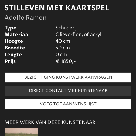
STILLEVEN MET KAARTSPEL
Adolfo Ramon
Type
Schilderij
Materiaal
Olieverf en/of acryl
Hoogte
40
cm
Breedte
50
cm
Lengte
0
cm
Prijs
€
1850,-
BEZICHTIGING KUNSTWERK AANVRAGEN
DIRECT CONTACT MET KUNSTENAAR
MEER WERK VAN DEZE KUNSTENAAR