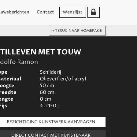
euwsberichten
Contact
Wenslijst
TERUG NAAR HOMEPAGE
STILLEVEN MET TOUW
dolfo Ramon
ype
Schilderij
ateriaal
Olieverf en/of acryl
oogte
50
cm
reedte
60
cm
engte
0
cm
rijs
€
2150,-
BEZICHTIGING KUNSTWERK AANVRAGEN
DIRECT CONTACT MET KUNSTENAAR