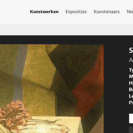
Kunstwerken
Exposities
Kunstenaars
Ni
A
T
M
H
B
L
P