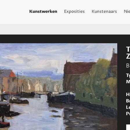
Kunstwerken
Exposities
Kunstenaars
Ni
B
T
M
H
B
L
P