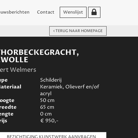
euwsberichten
Contact
Wenslijst
TERUG NAAR HOMEPAGE
THORBECKEGRACHT,
ZWOLLE
ert Welmers
ype
Schilderij
ateriaal
Keramiek, Olieverf en/of
acryl
oogte
50
cm
reedte
65
cm
engte
0
cm
rijs
€
950,-
BEZICHTIGING KUNSTWERK AANVRAGEN