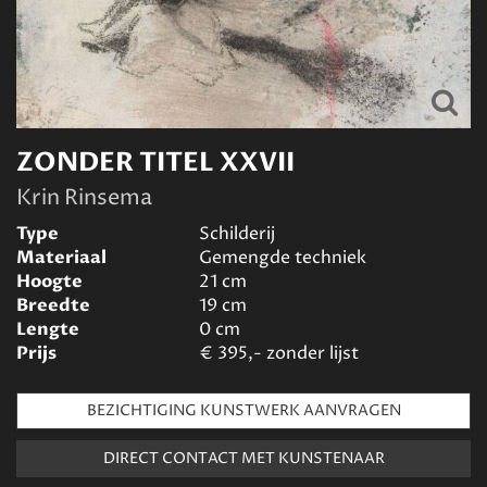
ZONDER TITEL XXVII
Krin Rinsema
Type
Schilderij
Materiaal
Gemengde techniek
Hoogte
21
cm
Breedte
19
cm
Lengte
0
cm
Prijs
€
395,- zonder lijst
BEZICHTIGING KUNSTWERK AANVRAGEN
DIRECT CONTACT MET KUNSTENAAR