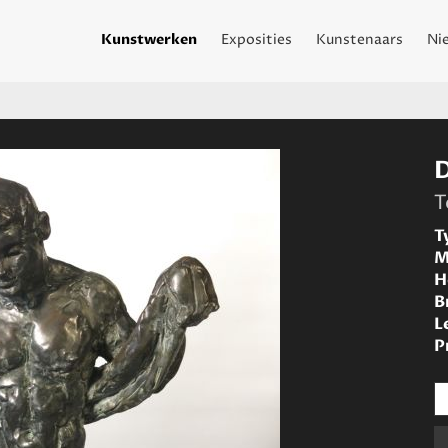
Kunstwerken
Exposities
Kunstenaars
Ni
T
T
M
H
B
L
P