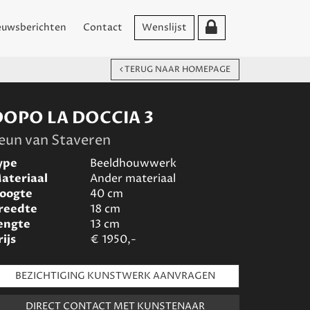
euwsberichten
Contact
Wenslijst
TERUG NAAR HOMEPAGE
DOPO LA DOCCIA 3
eun van Staveren
ype
Beeldhouwwerk
ateriaal
Ander materiaal
oogte
40
cm
reedte
18
cm
engte
13
cm
rijs
€
1950,-
BEZICHTIGING KUNSTWERK AANVRAGEN
DIRECT CONTACT MET KUNSTENAAR