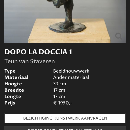
DOPO LA DOCCIA 1
Teun van Staveren
Type
Beeldhouwwerk
Materiaal
Ander materiaal
Hoogte
33
cm
Breedte
17
cm
Lengte
17
cm
Prijs
€
1950,-
BEZICHTIGING KUNSTWERK AANVRAGEN