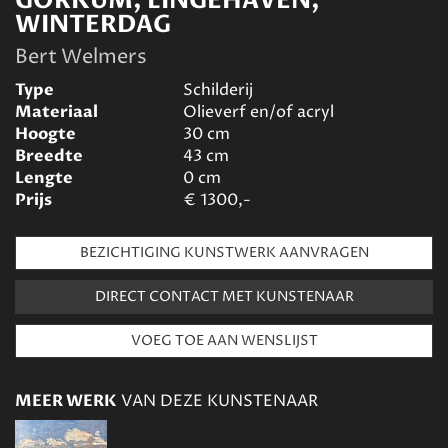
GORKUM, LINGEHAVEN,
WINTERDAG
Bert Welmers
Type
Schilderij
Materiaal
Olieverf en/of acryl
Hoogte
30
cm
Breedte
43
cm
Lengte
0
cm
Prijs
€
1300,-
BEZICHTIGING KUNSTWERK AANVRAGEN
DIRECT CONTACT MET KUNSTENAAR
MEER WERK
VAN DEZE KUNSTENAAR