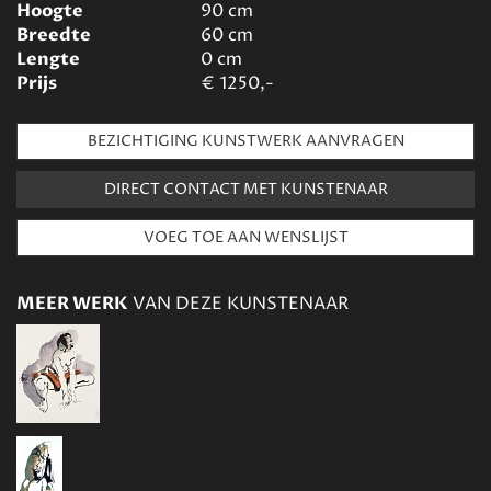
Hoogte
90
cm
Breedte
60
cm
Lengte
0
cm
Prijs
€
1250,-
BEZICHTIGING KUNSTWERK AANVRAGEN
DIRECT CONTACT MET KUNSTENAAR
MEER WERK
VAN DEZE KUNSTENAAR