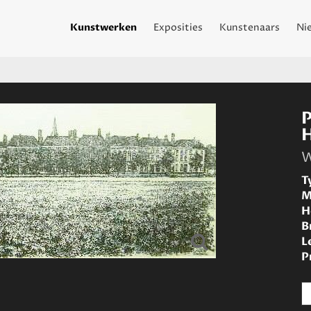
Kunstwerken
Exposities
Kunstenaars
Ni
W
T
M
H
B
L
P