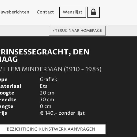
euwsberichten
Contact
Wenslijst
TERUG NAAR HOMEPAGE
PRINSESSEGRACHT, DEN
HAAG
ILLEM MINDERMAN (1910 - 1985)
ype
Grafiek
ateriaal
Ets
oogte
20
cm
reedte
30
cm
engte
0
cm
rijs
€
140,- zonder lijst
BEZICHTIGING KUNSTWERK AANVRAGEN