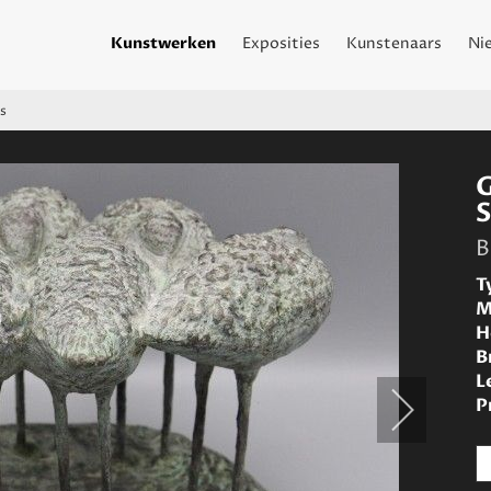
Kunstwerken
Exposities
Kunstenaars
Ni
s
B
T
M
H
B
L
P