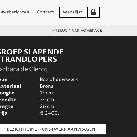
euwsberichten
Contact
Wenslijst
TERUG NAAR HOMEPAGE
GROEP SLAPENDE
STRANDLOPERS
arbara de Clercq
ype
Beeldhouwwerk
ateriaal
Brons
oogte
13
cm
reedte
24
cm
engte
26
cm
rijs
€
2400,-
BEZICHTIGING KUNSTWERK AANVRAGEN