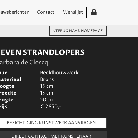
euwsberichten
Contact
Wenslijst
TERUG NAAR HOMEPAGE
ZEVEN STRANDLOPERS
arbara de Clercq
ype
Beeldhouwwerk
ateriaal
Brons
oogte
15
cm
reedte
15
cm
engte
50
cm
rijs
€
2850,-
BEZICHTIGING KUNSTWERK AANVRAGEN
DIRECT CONTACT MET KUNSTENAAR