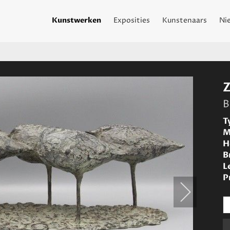
Kunstwerken
Exposities
Kunstenaars
Ni
B
T
M
H
B
L
P