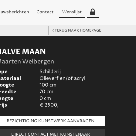
euwsberichten
Contact
Wenslijst
TERUG NAAR HOMEPAGE
HALVE MAAN
aarten Welbergen
ype
Schilderij
ateriaal
Olieverf en/of acryl
oogte
100
cm
reedte
70
cm
engte
0
cm
rijs
€
2500,-
BEZICHTIGING KUNSTWERK AANVRAGEN
DIRECT CONTACT MET KUNSTENAAR