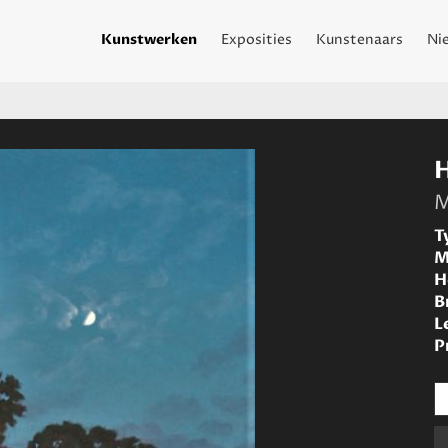
Kunstwerken
Exposities
Kunstenaars
Ni
M
T
M
H
B
L
P