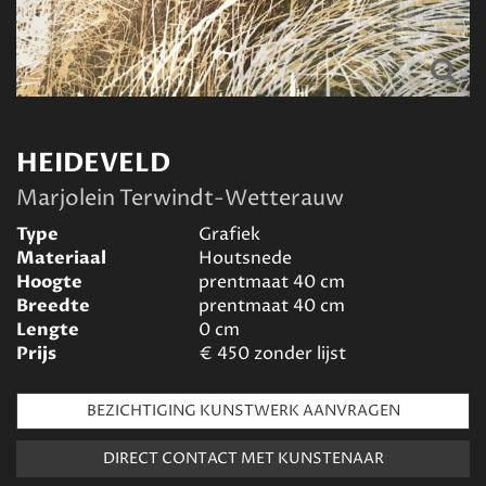
HEIDEVELD
Marjolein Terwindt-Wetterauw
Type
Grafiek
Materiaal
Houtsnede
Hoogte
prentmaat 40
cm
Breedte
prentmaat 40
cm
Lengte
0
cm
Prijs
€
450 zonder lijst
BEZICHTIGING KUNSTWERK AANVRAGEN
DIRECT CONTACT MET KUNSTENAAR