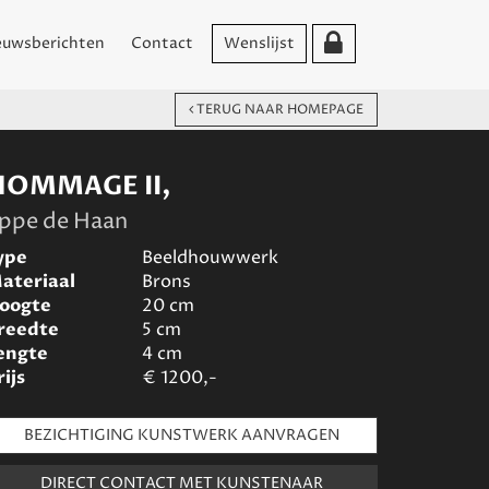
euwsberichten
Contact
Wenslijst
TERUG NAAR HOMEPAGE
HOMMAGE II,
ppe de Haan
ype
Beeldhouwwerk
ateriaal
Brons
oogte
20
cm
reedte
5
cm
engte
4
cm
rijs
€
1200,-
BEZICHTIGING KUNSTWERK AANVRAGEN
DIRECT CONTACT MET KUNSTENAAR