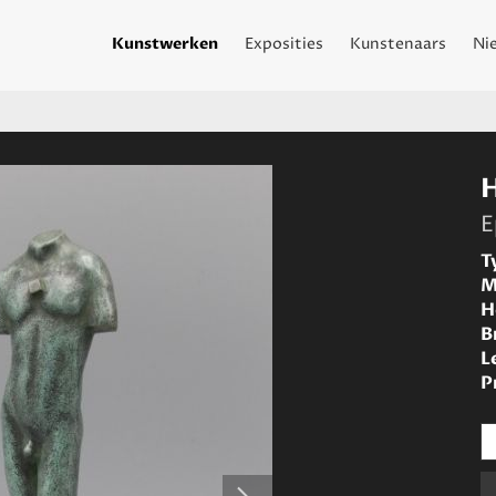
Kunstwerken
Exposities
Kunstenaars
Ni
E
T
M
H
B
L
P