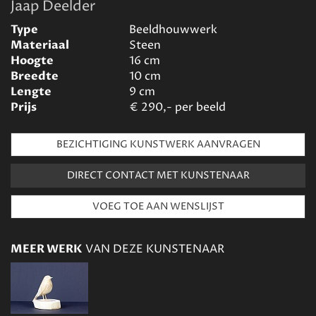
Jaap Deelder
Type
Beeldhouwwerk
Materiaal
Steen
Hoogte
16
cm
Breedte
10
cm
Lengte
9
cm
Prijs
€
290,- per beeld
BEZICHTIGING KUNSTWERK AANVRAGEN
DIRECT CONTACT MET KUNSTENAAR
MEER WERK
VAN DEZE KUNSTENAAR