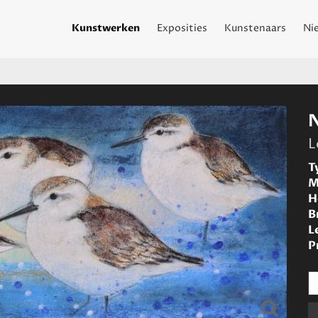
Kunstwerken
Exposities
Kunstenaars
Ni
L
T
M
H
B
L
P