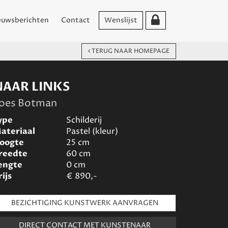
euwsberichten
Contact
Wenslijst
TERUG NAAR HOMEPAGE
NAAR LINKS
oes Botman
ype
Schilderij
ateriaal
Pastel (kleur)
oogte
25
cm
reedte
60
cm
engte
0
cm
rijs
€
890,-
BEZICHTIGING KUNSTWERK AANVRAGEN
DIRECT CONTACT MET KUNSTENAAR