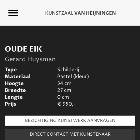
OUDE EIK
Gerard Huysman
Type
Schilderij
Materiaal
Pastel (kleur)
Hoogte
34
cm
Breedte
27
cm
Lengte
0
cm
Prijs
€
950,-
BEZICHTIGING KUNSTWERK AANVRAGEN
DIRECT CONTACT MET KUNSTENAAR