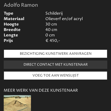
Adolfo Ramon
Type
Schilderij
Materiaal
Olieverf en/of acryl
Hoogte
30
cm
Breedte
40
cm
Lengte
0
cm
Prijs
€
450,-
BEZICHTIGING KUNSTWERK AANVRAGEN
DIRECT CONTACT MET KUNSTENAAR
MEER WERK VAN DEZE KUNSTENAAR