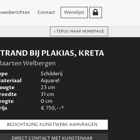
euwsberichten
Contact
Wenslijst
TERUG NAAR HOMEPAGE
TRAND BIJ PLAKIAS, KRETA
aarten Welbergen
ype
Schilderij
ateriaal
Aquarel
oogte
23
cm
reedte
31
cm
engte
0
cm
rijs
€
750,--*
BEZICHTIGING KUNSTWERK AANVRAGEN
DIRECT CONTACT MET KUNSTENAAR