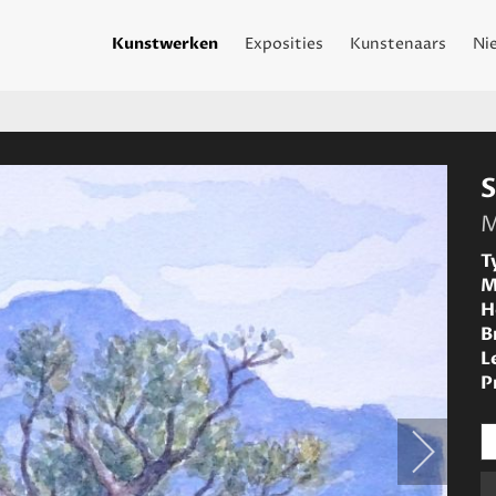
Kunstwerken
Exposities
Kunstenaars
Ni
S
M
T
M
H
B
L
P