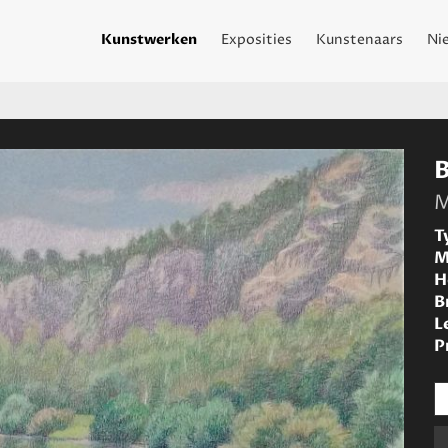
Kunstwerken
Exposities
Kunstenaars
Ni
M
T
M
H
B
L
P