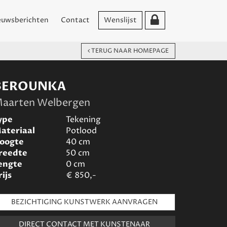
euwsberichten
Contact
Wenslijst
TERUG NAAR HOMEPAGE
BEROUNKA
aarten Welbergen
ype
Tekening
ateriaal
Potlood
oogte
40
cm
reedte
50
cm
engte
0
cm
rijs
€
850,-
BEZICHTIGING KUNSTWERK AANVRAGEN
DIRECT CONTACT MET KUNSTENAAR