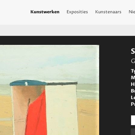
Kunstwerken
Exposities
Kunstenaars
Ni
G
T
M
H
B
L
P