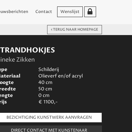
euwsberichten
Contact
Wenslijst
TERUG NAAR HOMEPAGE
STRANDHOKJES
ineke Zikken
ype
Schilderij
ateriaal
Olieverf en/of acryl
oogte
40
cm
reedte
50
cm
engte
0
cm
rijs
€
1100,-
BEZICHTIGING KUNSTWERK AANVRAGEN
DIRECT CONTACT MET KUNSTENAAR