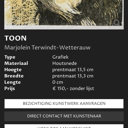
TOON
Marjolein Terwindt-Wetterauw
Type
Grafiek
Materiaal
Houtsnede
Hoogte
prentmaat 13,5
cm
Breedte
prentmaat 13,3
cm
Lengte
0
cm
Prijs
€
150,- zonder lijst
BEZICHTIGING KUNSTWERK AANVRAGEN
DIRECT CONTACT MET KUNSTENAAR