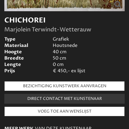
CHICHOREI
Marjolein Terwindt-Wetterauw
Type
Grafiek
Materiaal
Houtsnede
Hoogte
40
cm
Breedte
50
cm
Lengte
0
cm
Prijs
€
450,- ex lijst
BEZICHTIGING KUNSTWERK AANVRAGEN
DIRECT CONTACT MET KUNSTENAAR
MEER WERK
VAN DEZE KUNSTENAAR