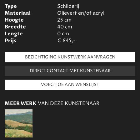
Type
Schilderij
Materiaal
Olieverf en/of acryl
Hoogte
25
cm
Breedte
40
cm
Lengte
0
cm
Prijs
€
845,-
BEZICHTIGING KUNSTWERK AANVRAGEN
DIRECT CONTACT MET KUNSTENAAR
MEER WERK
VAN DEZE KUNSTENAAR