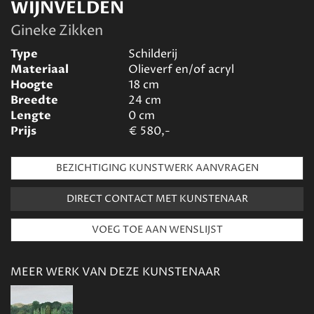
WIJNVELDEN
Gineke Zikken
Type
Schilderij
Materiaal
Olieverf en/of acryl
Hoogte
18
cm
Breedte
24
cm
Lengte
0
cm
Prijs
€
580,-
BEZICHTIGING KUNSTWERK AANVRAGEN
DIRECT CONTACT MET KUNSTENAAR
MEER WERK VAN DEZE KUNSTENAAR