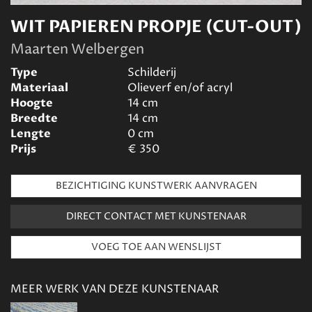
WIT PAPIEREN PROPJE (CUT-OUT)
Maarten Welbergen
Type
Schilderij
Materiaal
Olieverf en/of acryl
Hoogte
14
cm
Breedte
14
cm
Lengte
0
cm
Prijs
€
350
BEZICHTIGING KUNSTWERK AANVRAGEN
DIRECT CONTACT MET KUNSTENAAR
MEER WERK VAN DEZE KUNSTENAAR