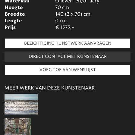
Materiaal
Olieverf en/of acryl
Hoogte
70
cm
Breedte
140 (2 x 70)
cm
Lengte
0
cm
Prijs
€
1575,-
BEZICHTIGING KUNSTWERK AANVRAGEN
DIRECT CONTACT MET KUNSTENAAR
MEER WERK VAN DEZE KUNSTENAAR