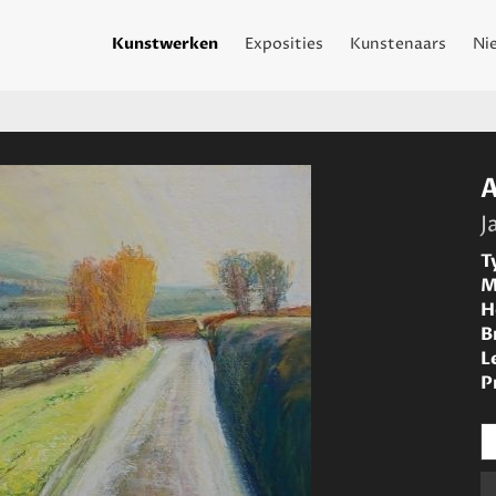
Kunstwerken
Exposities
Kunstenaars
Ni
J
T
M
H
B
L
P