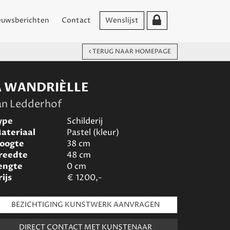
euwsberichten
Contact
Wenslijst
TERUG NAAR HOMEPAGE
A WANDRIÈLLE
an Ledderhof
ype
Schilderij
ateriaal
Pastel (kleur)
oogte
38
cm
reedte
48
cm
engte
0
cm
rijs
€
1200,-
BEZICHTIGING KUNSTWERK AANVRAGEN
DIRECT CONTACT MET KUNSTENAAR