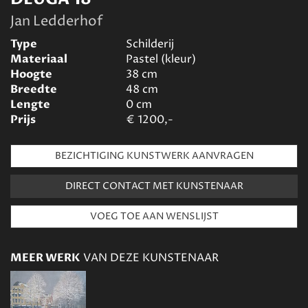
Jan Ledderhof
Type
Schilderij
Materiaal
Pastel (kleur)
Hoogte
38
cm
Breedte
48
cm
Lengte
0
cm
Prijs
€
1200,-
BEZICHTIGING KUNSTWERK AANVRAGEN
DIRECT CONTACT MET KUNSTENAAR
MEER WERK
VAN DEZE KUNSTENAAR