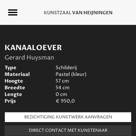
KANAALOEVER
Gerard Huysman
Type
Schilderij
Materiaal
Pastel (kleur)
Hoogte
57
cm
Breedte
54
cm
Lengte
0
cm
Prijs
€
950,0
BEZICHTIGING KUNSTWERK AANVRAGEN
DIRECT CONTACT MET KUNSTENAAR