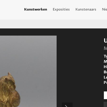
Kunstwerken
Exposities
Kunstenaars
Ni
M
T
M
H
B
L
P