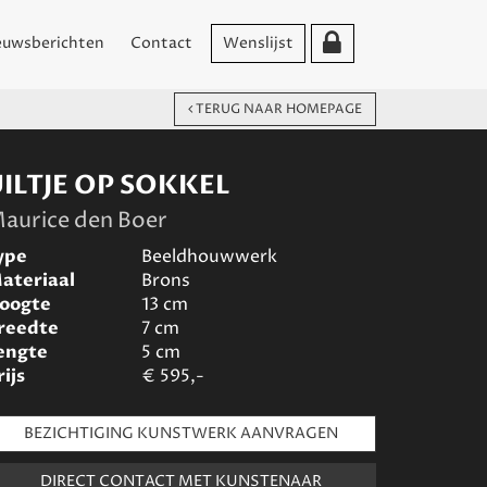
euwsberichten
Contact
Wenslijst
TERUG NAAR HOMEPAGE
UILTJE OP SOKKEL
aurice den Boer
ype
Beeldhouwwerk
ateriaal
Brons
oogte
13
cm
reedte
7
cm
engte
5
cm
rijs
€
595,-
BEZICHTIGING KUNSTWERK AANVRAGEN
DIRECT CONTACT MET KUNSTENAAR