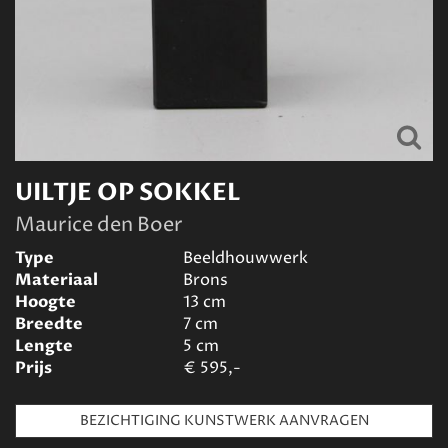
UILTJE OP SOKKEL
Maurice den Boer
Type
Beeldhouwwerk
Materiaal
Brons
Hoogte
13
cm
Breedte
7
cm
Lengte
5
cm
Prijs
€
595,-
BEZICHTIGING KUNSTWERK AANVRAGEN