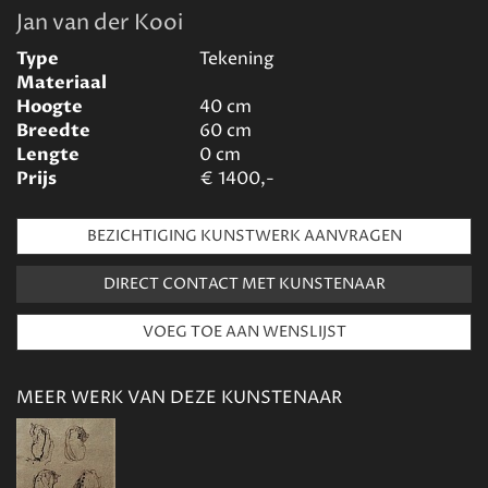
Jan van der Kooi
Type
Tekening
Materiaal
Hoogte
40
cm
Breedte
60
cm
Lengte
0
cm
Prijs
€
1400,-
BEZICHTIGING KUNSTWERK AANVRAGEN
DIRECT CONTACT MET KUNSTENAAR
MEER WERK VAN DEZE KUNSTENAAR