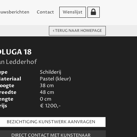
euwsberichten
Contact
Wenslijst
TERUG NAAR HOMEPAGE
DLUGA 18
an Ledderhof
ype
Schilderij
ateriaal
Pastel (kleur)
oogte
38
cm
reedte
48
cm
engte
0
cm
rijs
€
1200,-
BEZICHTIGING KUNSTWERK AANVRAGEN
DIRECT CONTACT MET KUNSTENAAR