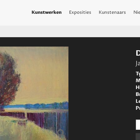
Kunstwerken
Exposities
Kunstenaars
Ni
J
T
M
H
B
L
P