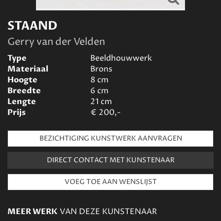
STAAND
Gerry van der Velden
Type
Beeldhouwwerk
Materiaal
Brons
Hoogte
8
cm
Breedte
6
cm
Lengte
21
cm
Prijs
€
200,-
BEZICHTIGING KUNSTWERK AANVRAGEN
DIRECT CONTACT MET KUNSTENAAR
MEER WERK
VAN DEZE KUNSTENAAR