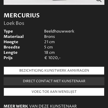
MERCURIUS
Loek Bos
Type
Beeldhouwwerk
Materiaal
Brons
Hoogte
21
cm
Breedte
5
cm
Lengte
18
cm
Prijs
€
1020,-
BEZICHTIGING KUNSTWERK AANVRAGEN
DIRECT CONTACT MET KUNSTENAAR
MEER WERK
VAN DEZE KUNSTENAAR